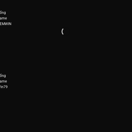
ổng
ame
EMWIN
HƠI
GAY
ổng
ame
in79
HƠI
GAY