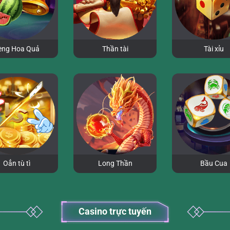
èng Hoa Quả
Thần tài
Tài xỉu
Oẳn tù tì
Long Thần
Bầu Cua
Casino trực tuyến