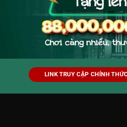
LINK TRUY CẬP CHÍNH THỨ