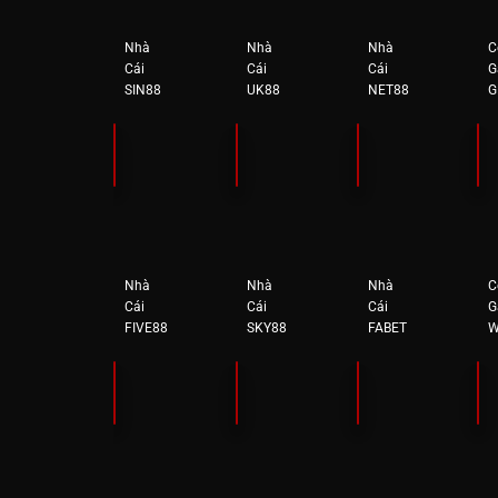
Nhà
Nhà
Nhà
C
Cái
Cái
Cái
G
SIN88
UK88
NET88
G
CHƠI
CHƠI
CHƠI
C
NGAY
NGAY
NGAY
N
Nhà
Nhà
Nhà
C
Cái
Cái
Cái
G
FIVE88
SKY88
FABET
W
CHƠI
CHƠI
CHƠI
C
NGAY
NGAY
NGAY
N