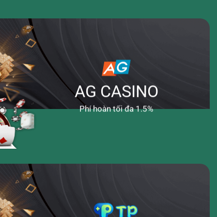
AG CASINO
Phí hoàn tối đa 1.5%