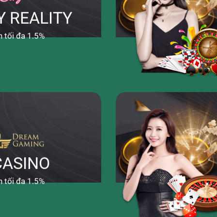
Y REALITY
n tối đa 1.5%
CASINO
n tối đa 1.5%