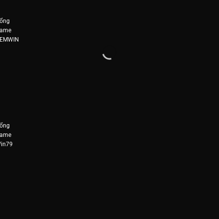
ổng
ame
EMWIN
HƠI
GAY
ổng
ame
in79
HƠI
GAY