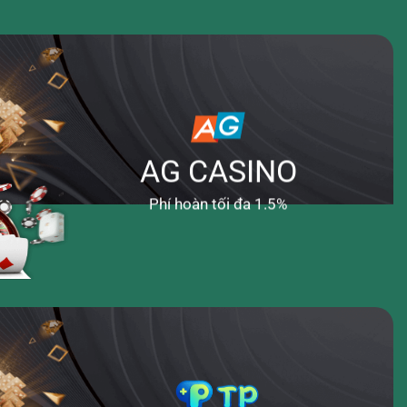
AG CASINO
Phí hoàn tối đa 1.5%