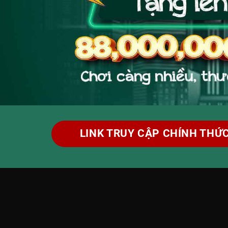
LINK TRUY CẬP CHÍNH THỨ