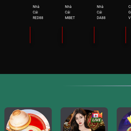
Nhà
Nhà
Nhà
C
Cái
Cái
Cái
G
RED88
MIBET
DA88
V
CHƠI
CHƠI
CHƠI
C
NGAY
NGAY
NGAY
N