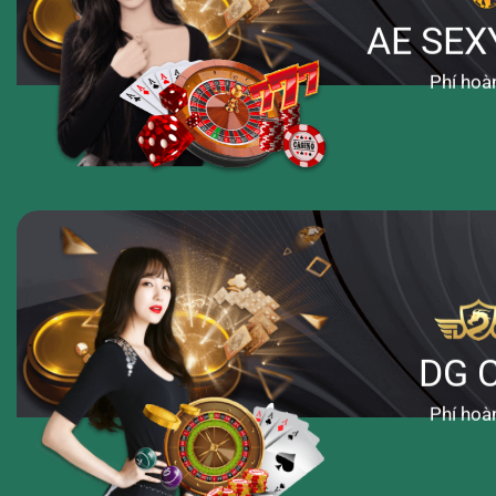
AE SEX
Phí hoà
DG 
Phí hoà