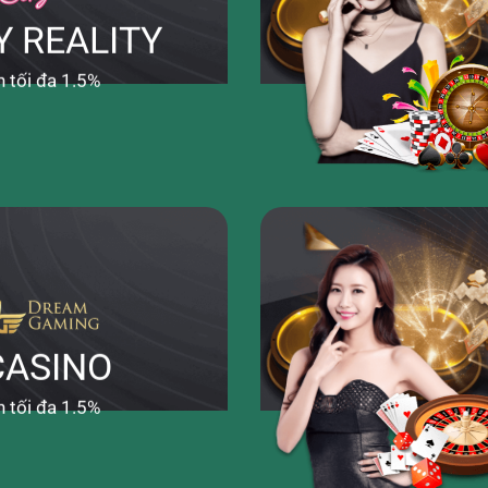
Y REALITY
n tối đa 1.5%
CASINO
n tối đa 1.5%