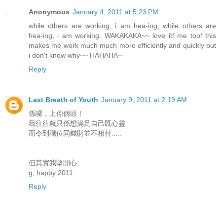
Anonymous
January 4, 2011 at 5:23 PM
while others are working, i am hea-ing; while others are
hea-ing, i am working. WAKAKAKA~~ love it! me too! this
makes me work much much more efficiently and quickly but
i don't know why~~ HAHAHA~
Reply
Last Breath of Youth
January 9, 2011 at 2:19 AM
係囉，上你個頭！
我往往就只係想滿足自己既心靈
而令到職位同錢財並不相付.....
但其實我堅開心
g, happy 2011
Reply