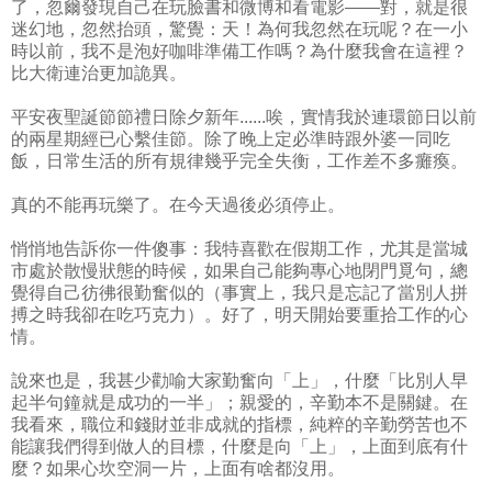
了，忽爾發現自己在玩臉書和微博和看電影——對，就是很
迷幻地，忽然抬頭，驚覺：天！為何我忽然在玩呢？在一小
時以前，我不是泡好咖啡準備工作嗎？為什麼我會在這裡？
比大衛連治更加詭異。
平安夜聖誕節節禮日除夕新年......唉，實情我於連環節日以前
的兩星期經已心繫佳節。除了晚上定必準時跟外婆一同吃
飯，日常生活的所有規律幾乎完全失衡，工作差不多癱瘓。
真的不能再玩樂了。在今天過後必須停止。
悄悄地告訴你一件傻事：我特喜歡在假期工作，尤其是當城
市處於散慢狀態的時候，如果自己能夠專心地閉門覓句，總
覺得自己彷彿很勤奮似的（事實上，我只是忘記了當別人拼
搏之時我卻在吃巧克力）。好了，明天開始要重拾工作的心
情。
說來也是，我甚少勸喻大家勤奮向「上」，什麼「比別人早
起半句鐘就是成功的一半」；親愛的，辛勤本不是關鍵。在
我看來，職位和錢財並非成就的指標，純粹的辛勤勞苦也不
能讓我們得到做人的目標，什麼是向「上」，上面到底有什
麼？如果心坎空洞一片，上面有啥都沒用。