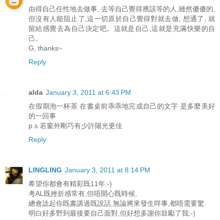
由得自己任性地去做事, 去等自己覺得應該等的人,雖然傻傻的,
但沒有人能阻止了,這一切原於自己覺得對就去做, 想通了, 就
留給感覺去為自己決定吧。這就是自己,這就是充滿快樂的自
己。
G, thanks~
Reply
alda
January 3, 2011 at 6:43 PM
在假期泡一杯茶 在書桌前乖乖地完成自己的文字 是多麼美好
的一回事
p.s 若窗外剛巧有少許陽光更佳
Reply
LINGLING
January 3, 2011 at 8:14 PM
希望你都會有精彩既11年:-)
考AL既挫折感常有,但唔開心既時候,
總會諗起你既書講過既說話,無論將來發生咩事,都唔需要驚.
明白好多野到最後要自己面對,但好想多謝你鼓勵了我:-)